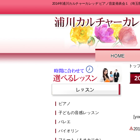
2014年浦川カルチャーカレッヂ ピアノ音楽発表会１（埼玉
トッ
ピアノ
子どもの音感レッスン
[yo
バレエ
2
バイオリン
フルート（＆オカリナ）