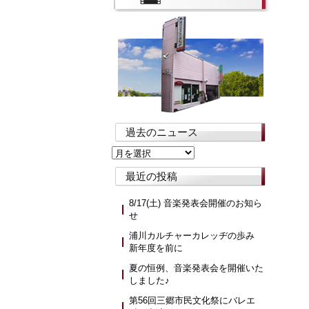
過去のニュース
過
去
最近の投稿
の
ニ
ュ
8/17(土) 音楽発表会開催のお知ら
ー
せ
ス
浦川カルチャーカレッヂの歩み
新年度を前に
夏の恒例、音楽発表会を開催いた
しました♪
第56回三郷市民文化祭にバレエ