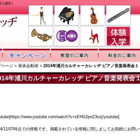
県三郷市）
プページ
>
発表会動画
>
2014年浦川カルチャーカレッヂ ピアノ音楽発表会
2014年浦川カルチャーカレッヂ ピアノ音楽発表会
utube]https://www.youtube.com/watch?v=xEHG2pnZ3ss[/youtube]
014/11/07時点での情報です。掲載されている情報に関しましてお気軽にお問