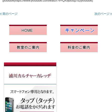
[youtube]https://www.youtube.com/watch?v=QXffjdoug7E[/youtube]
« 前のページ
次のページ »