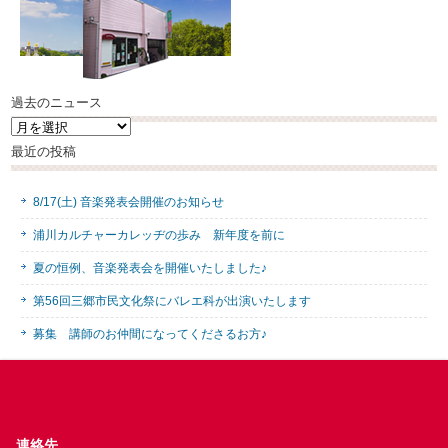
過去のニュース
過
去
最近の投稿
の
ニ
ュ
8/17(土) 音楽発表会開催のお知らせ
ー
ス
浦川カルチャーカレッヂの歩み 新年度を前に
夏の恒例、音楽発表会を開催いたしました♪
第56回三郷市民文化祭にバレエ科が出演いたします
募集 講師のお仲間になってくださるお方♪
連絡先