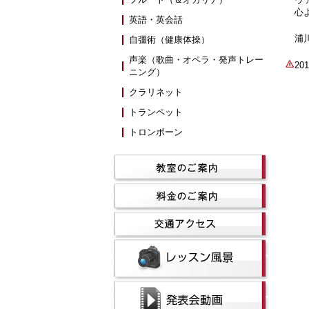
心
英語・英会話
浦
自彊術（健康体操）
声楽（歌曲・オペラ・発声トレー
2
ニング）
クラリネット
トランペット
トロンボーン