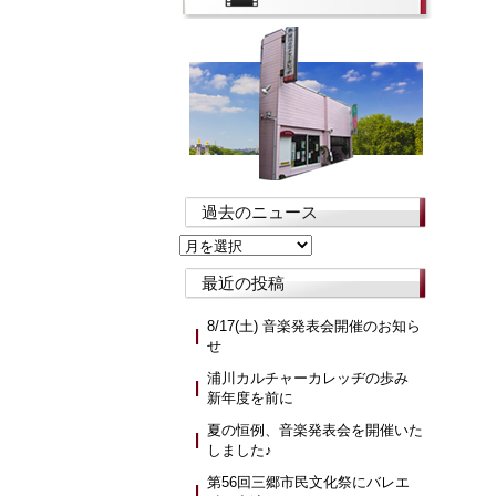
過去のニュース
過
去
最近の投稿
の
ニ
ュ
8/17(土) 音楽発表会開催のお知ら
ー
せ
ス
浦川カルチャーカレッヂの歩み
新年度を前に
夏の恒例、音楽発表会を開催いた
しました♪
第56回三郷市民文化祭にバレエ