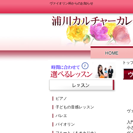
ヴァイオリン科からのお知らせ
トッ
ピアノ
子どもの音感レッスン
ヴ
バレエ
入
バイオリン
小
フルート（＆オカリナ）
ヴ