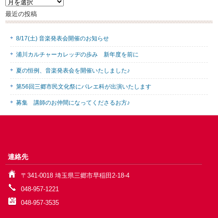
過
去
最近の投稿
の
ニ
ュ
8/17(土) 音楽発表会開催のお知らせ
ー
ス
浦川カルチャーカレッヂの歩み 新年度を前に
夏の恒例、音楽発表会を開催いたしました♪
第56回三郷市民文化祭にバレエ科が出演いたします
募集 講師のお仲間になってくださるお方♪
連絡先
〒341-0018 埼玉県三郷市早稲田2-18-4
048-957-1221
048-957-3535