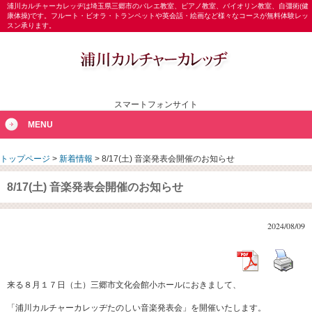
浦川カルチャーカレッヂは埼玉県三郷市のバレエ教室、ピアノ教室、バイオリン教室、自彊術(健
康体操)です。フルート・ビオラ・トランペットや英会話・絵画など様々なコースが無料体験レッ
スン承ります。
スマートフォンサイト
MENU
トップページ
>
新着情報
>
8/17(土) 音楽発表会開催のお知らせ
8/17(土) 音楽発表会開催のお知らせ
2024/08/09
来る８月１７日（土）三郷市文化会館小ホールにおきまして、
「浦川カルチャーカレッヂたのしい音楽発表会」を開催いたします。