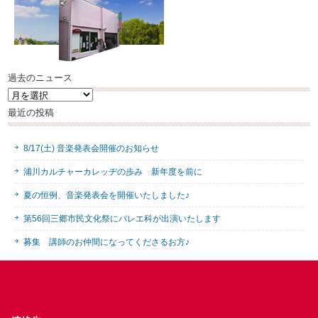
過去のニュース
過
去
最近の投稿
の
ニ
ュ
8/17(土) 音楽発表会開催のお知らせ
ー
ス
浦川カルチャーカレッヂの歩み 新年度を前に
夏の恒例、音楽発表会を開催いたしました♪
第56回三郷市民文化祭にバレエ科が出演いたします
募集 講師のお仲間になってくださるお方♪